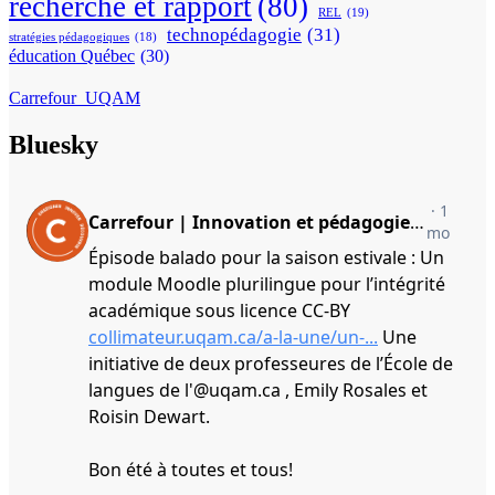
recherche et rapport
(80)
REL
(19)
technopédagogie
(31)
stratégies pédagogiques
(18)
éducation Québec
(30)
Carrefour_UQAM
Bluesky