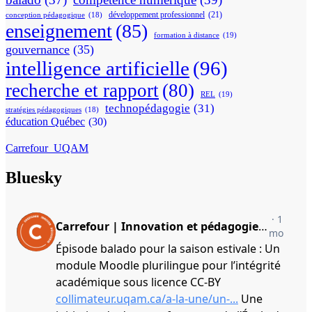
développement professionnel
(21)
conception pédagogique
(18)
enseignement
(85)
formation à distance
(19)
gouvernance
(35)
intelligence artificielle
(96)
recherche et rapport
(80)
REL
(19)
technopédagogie
(31)
stratégies pédagogiques
(18)
éducation Québec
(30)
Carrefour_UQAM
Bluesky