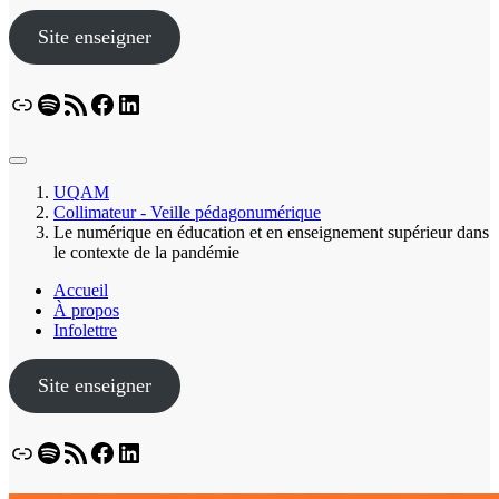
Site enseigner
Lien
Spotify
Flux RSS
Facebook
LinkedIn
Bluesky
UQAM
Collimateur - Veille pédagonumérique
Le numérique en éducation et en enseignement supérieur dans
le contexte de la pandémie
Accueil
À propos
Infolettre
Site enseigner
Lien
Spotify
Flux RSS
Facebook
LinkedIn
Bluesky