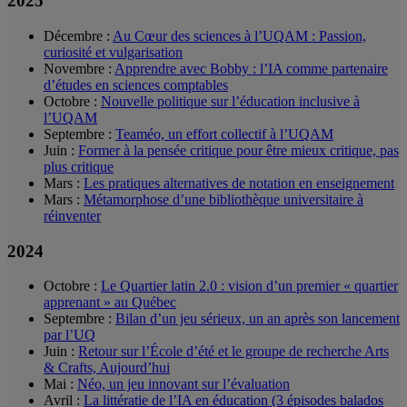
2025
Décembre :
Au Cœur des sciences à l’UQAM : Passion,
curiosité et vulgarisation
Novembre :
Apprendre avec Bobby : l’IA comme partenaire
d’études en sciences comptables
Octobre :
Nouvelle politique sur l’éducation inclusive à
l’UQAM
Septembre :
Teaméo, un effort collectif à l’UQAM
Juin :
Former à la pensée critique pour être mieux critique, pas
plus critique
Mars :
Les pratiques alternatives de notation en enseignement
Mars :
Métamorphose d’une bibliothèque universitaire à
réinventer
2024
Octobre :
Le Quartier latin 2.0 : vision d’un premier « quartier
apprenant » au Québec
Septembre :
Bilan d’un jeu sérieux, un an après son lancement
par l’UQ
Juin :
Retour sur l’École d’été et le groupe de recherche Arts
& Crafts, Aujourd’hui
Mai :
Néo, un jeu innovant sur l’évaluation
Avril :
La littératie de l’IA en éducation (3 épisodes balados