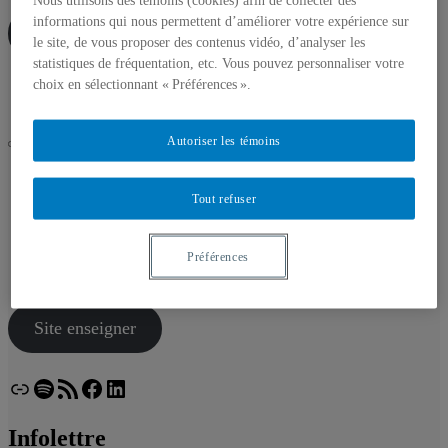
Nous utilisons des témoins (cookies) afin de collecter des
informations qui nous permettent d’améliorer votre expérience sur
Site enseigner
le site, de vous proposer des contenus vidéo, d’analyser les
statistiques de fréquentation, etc. Vous pouvez personnaliser votre
choix en sélectionnant « Préférences ».
Lien
Spotify
Flux RSS
Facebook
LinkedIn
Bluesky
Autoriser les témoins
UQAM
Collimateur - Veille pédagonumérique
Tout refuser
Infolettre
Accueil
Préférences
À propos
Infolettre
Site enseigner
Lien
Spotify
Flux RSS
Facebook
LinkedIn
Bluesky
Infolettre