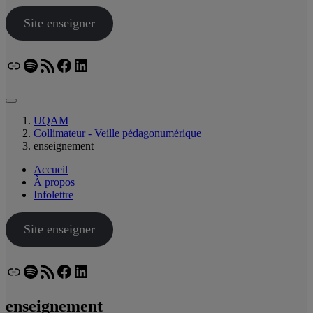
Site enseigner
Lien
Spotify
Flux RSS
Facebook
LinkedIn
Bluesky
UQAM
Collimateur - Veille pédagonumérique
enseignement
Accueil
À propos
Infolettre
Site enseigner
Lien
Spotify
Flux RSS
Facebook
LinkedIn
Bluesky
enseignement