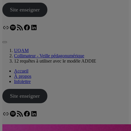
Site enseigner
Lien
Spotify
Flux RSS
Facebook
LinkedIn
Bluesky
UQAM
Collimateur - Veille pédagonumérique
12 requêtes à utiliser avec le modèle ADDIE
Accueil
À propos
Infolettre
Site enseigner
Lien
Spotify
Flux RSS
Facebook
LinkedIn
Bluesky