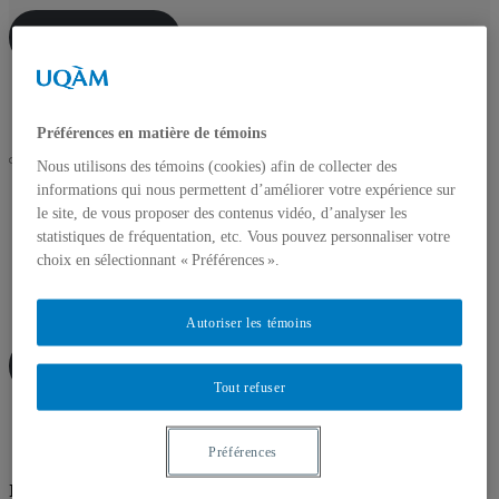
Site enseigner
Lien
Spotify
Flux RSS
Facebook
LinkedIn
Bluesky
Préférences en matière de témoins
Nous utilisons des témoins (cookies) afin de collecter des
informations qui nous permettent d’améliorer votre expérience sur
UQAM
Collimateur - Veille pédagonumérique
le site, de vous proposer des contenus vidéo, d’analyser les
réussite
statistiques de fréquentation, etc. Vous pouvez personnaliser votre
choix en sélectionnant « Préférences ».
Accueil
À propos
Infolettre
Autoriser les témoins
Site enseigner
Tout refuser
Lien
Spotify
Flux RSS
Facebook
LinkedIn
Bluesky
Préférences
réussite