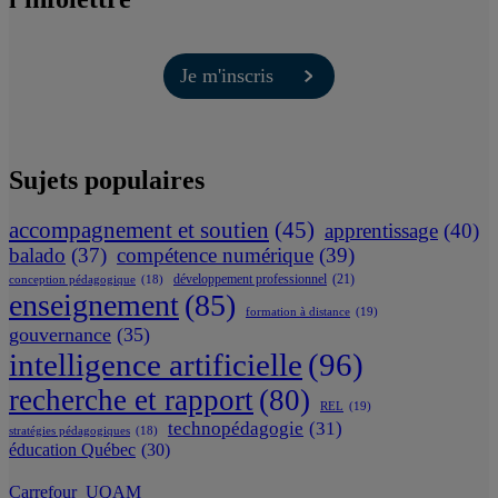
Je m'inscris
Sujets populaires
accompagnement et soutien
(45)
apprentissage
(40)
balado
(37)
compétence numérique
(39)
développement professionnel
(21)
conception pédagogique
(18)
enseignement
(85)
formation à distance
(19)
gouvernance
(35)
intelligence artificielle
(96)
recherche et rapport
(80)
REL
(19)
technopédagogie
(31)
stratégies pédagogiques
(18)
éducation Québec
(30)
Carrefour_UQAM