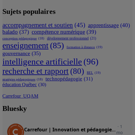
Sujets populaires
accompagnement et soutien
(45)
apprentissage
(40)
balado
(37)
compétence numérique
(39)
développement professionnel
(21)
conception pédagogique
(18)
enseignement
(85)
formation à distance
(19)
gouvernance
(35)
intelligence artificielle
(96)
recherche et rapport
(80)
REL
(19)
technopédagogie
(31)
stratégies pédagogiques
(18)
éducation Québec
(30)
Carrefour_UQAM
Bluesky