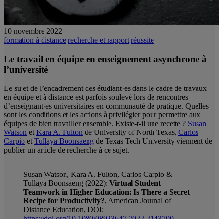
10 novembre 2022
formation à distance
recherche et rapport
réussite
Le travail en équipe en enseignement asynchrone à
l’université
Le sujet de l’encadrement des étudiant·es dans le cadre de travaux
en équipe et à distance est parfois soulevé lors de rencontres
d’enseignant·es universitaires en communauté de pratique. Quelles
sont les conditions et les actions à privilégier pour permettre aux
équipes de bien travailler ensemble. Existe-t-il une recette ?
Susan
Watson
et
Kara A. Fulton
de University of North Texas,
Carlos
Carpio
et
Tullaya Boonsaeng
de Texas Tech University viennent de
publier un article de recherche à ce sujet.
Susan Watson, Kara A. Fulton, Carlos Carpio &
Tullaya Boonsaeng (2022):
Virtual Student
Teamwork in Higher Education: Is There a Secret
Recipe for Productivity?
, American Journal of
Distance Education, DOI:
https://doi.org/10.1080/08923647.2022.2143700