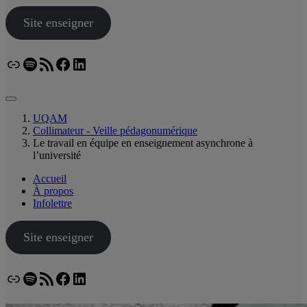
Site enseigner
Lien
Spotify
Flux RSS
Facebook
LinkedIn
Bluesky
UQAM
Collimateur - Veille pédagonumérique
Le travail en équipe en enseignement asynchrone à
l’université
Accueil
À propos
Infolettre
Site enseigner
Lien
Spotify
Flux RSS
Facebook
LinkedIn
Bluesky