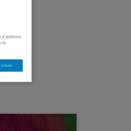
t d’améliorer
s de
 refuser