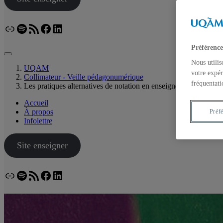
Lien
Spotify
Flux RSS
Facebook
LinkedIn
Bluesky
Préférence
Nous utilis
UQAM
votre expér
Collimateur - Veille pédagonumérique
fréquentati
Les pratiques alternatives de notation en enseignement
Accueil
À propos
Préf
Infolettre
Site enseigner
Lien
Spotify
Flux RSS
Facebook
LinkedIn
Bluesky