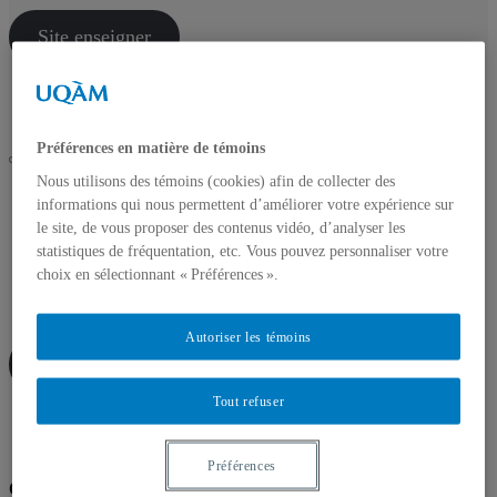
Site enseigner
Lien
Spotify
Flux RSS
Facebook
LinkedIn
Bluesky
Préférences en matière de témoins
Nous utilisons des témoins (cookies) afin de collecter des
UQAM
informations qui nous permettent d’améliorer votre expérience sur
Collimateur - Veille pédagonumérique
le site, de vous proposer des contenus vidéo, d’analyser les
évaluation des apprentissages
statistiques de fréquentation, etc. Vous pouvez personnaliser votre
Accueil
choix en sélectionnant « Préférences ».
À propos
Infolettre
Autoriser les témoins
Site enseigner
Tout refuser
Lien
Spotify
Flux RSS
Facebook
LinkedIn
Bluesky
Préférences
évaluation des apprentissages