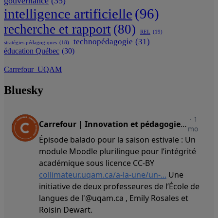
gouvernance
(35)
intelligence artificielle
(96)
recherche et rapport
(80)
REL
(19)
technopédagogie
(31)
stratégies pédagogiques
(18)
éducation Québec
(30)
Carrefour_UQAM
Bluesky