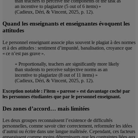
than teachers to perceive the components of the task as
an incentive to plagiarize (5 out of 6 items) »
(Cadieux, Déri, & Vincent, 2025, p. 12).
Quand les enseignants et enseignantes évoquent les
attitudes
Le personnel enseignant associe plus souvent le plagiat à des normes
et à des attitudes : sentiment d’impunité, banalisation, croyance que
« ce n’est pas grave ».
« Proportionally, teachers are significantly more likely
than students to perceive subjective norms as an
incentive to plagiarize (8 out of 11 items) »
(Cadieux, Déri, & Vincent, 2025, p. 12).
Exception notable :
l’item « paresse » est davantage coché par
les personnes étudiantes que par le personnel enseignant.
Des zones d’accord… mais limitées
Les deux groupes reconnaissent l’existence de difficultés
personnelles, comme savoir citer correctement, reformuler les idées
d’autrui ou écrire dans une langue maîtrisée. Cependant, ces facteurs
apparaissent comme moins déterminants que les contraintes liées aux