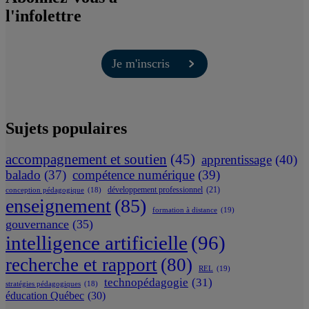
l'infolettre
Je m'inscris
Sujets populaires
accompagnement et soutien
(45)
apprentissage
(40)
balado
(37)
compétence numérique
(39)
développement professionnel
(21)
conception pédagogique
(18)
enseignement
(85)
formation à distance
(19)
gouvernance
(35)
intelligence artificielle
(96)
recherche et rapport
(80)
REL
(19)
technopédagogie
(31)
stratégies pédagogiques
(18)
éducation Québec
(30)