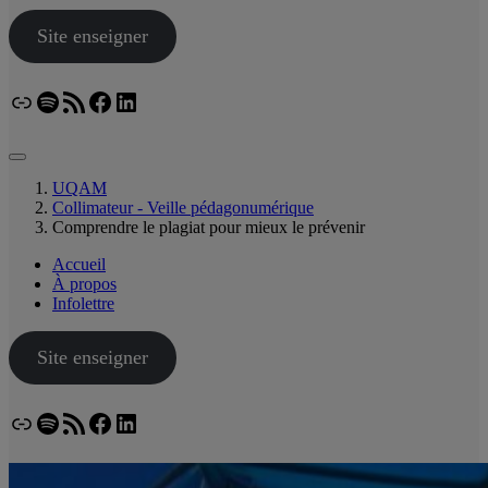
Site enseigner
Lien
Spotify
Flux RSS
Facebook
LinkedIn
Bluesky
UQAM
Collimateur - Veille pédagonumérique
Comprendre le plagiat pour mieux le prévenir
Accueil
À propos
Infolettre
Site enseigner
Lien
Spotify
Flux RSS
Facebook
LinkedIn
Bluesky