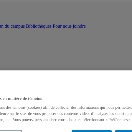
an du campus
Bibliothèques
Pour nous joindre
s en matière de témoins
ons des témoins (cookies) afin de collecter des informations qui nous permetten
ience sur le site, de vous proposer des contenus vidéo, d’analyser les statistique
on, etc. Vous pouvez personnaliser votre choix en sélectionnant « Préférences ».