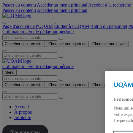
Passer au contenu
Accéder au menu principal
Accéder à la recherche
Passer au contenu
Accéder au menu principal
Page d'accueil de l'UQAM
Étudier à l'UQAM
Bottin du personnel
Pl
Collimateur - Veille pédagonumérique
Chercher dans ce site
Chercher sur uqam.ca
Chercher sur le web
Collimateur - Veille pédagonumérique
Menu
Chercher dans ce site
Chercher sur uqam.ca
Chercher sur le web
Préférence
Accueil
Nous utilis
À propos
votre expér
Infolettre
fréquentati
Site enseigner