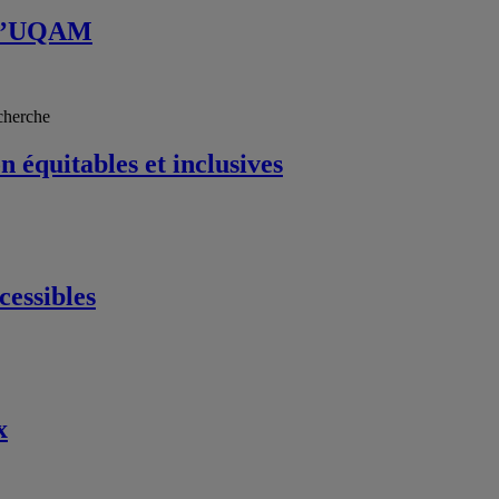
à l’UQAM
echerche
 équitables et inclusives
cessibles
x