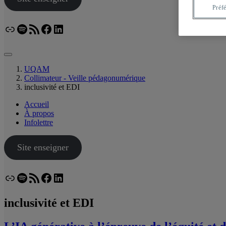
Préf
Lien
Spotify
Flux RSS
Facebook
LinkedIn
Bluesky
UQAM
Collimateur - Veille pédagonumérique
inclusivité et EDI
Accueil
À propos
Infolettre
Site enseigner
Lien
Spotify
Flux RSS
Facebook
LinkedIn
Bluesky
inclusivité et EDI