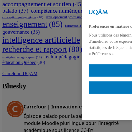
accompagnement et soutien
(45)
apprentissage
(40)
balado
(37)
compétence numérique
(39)
développement professionnel
(21)
conception pédagogique
(18)
enseignement
(85)
formation à distance
(19)
Préférences en matière 
gouvernance
(35)
Nous utilisons des témoin
intelligence artificielle
(96)
d’améliorer votre expérien
recherche et rapport
(80)
statistiques de fréquentat
REL
(19)
« Préférences ».
technopédagogie
(31)
stratégies pédagogiques
(18)
éducation Québec
(30)
Carrefour_UQAM
Bluesky