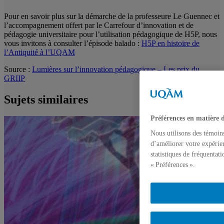
Pour en savoir plus sur la démarche de la professeure Le Guennec et
l’accompagnement offert par le Carrefour d’innovation et de
pédagogie universitaire pour l’utilisation pédagogique de H5P, nous
vous invitons à consulter l’épisode balado :
H5P en histoire de
l’Antiquité à l’UQAM
Source :
Lumières sur l’innovation pédagogique – Les prix du
GRIIP
Sujets similaires
Préférences en matière 
Nous utilisons des témoin
d’améliorer votre expérien
statistiques de fréquentat
« Préférences ».