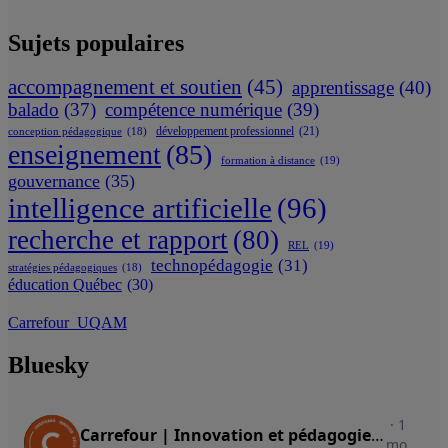
Sujets populaires
accompagnement et soutien
(45)
apprentissage
(40)
balado
(37)
compétence numérique
(39)
développement professionnel
(21)
conception pédagogique
(18)
enseignement
(85)
formation à distance
(19)
gouvernance
(35)
intelligence artificielle
(96)
recherche et rapport
(80)
REL
(19)
technopédagogie
(31)
stratégies pédagogiques
(18)
éducation Québec
(30)
Carrefour_UQAM
Bluesky