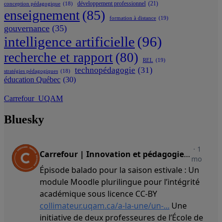
développement professionnel
(21)
conception pédagogique
(18)
enseignement
(85)
formation à distance
(19)
gouvernance
(35)
intelligence artificielle
(96)
recherche et rapport
(80)
REL
(19)
technopédagogie
(31)
stratégies pédagogiques
(18)
éducation Québec
(30)
Carrefour_UQAM
Bluesky