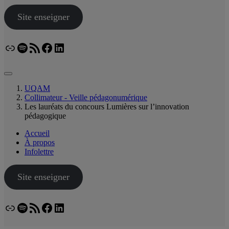
Site enseigner
Lien
Spotify
Flux RSS
Facebook
LinkedIn
Bluesky
UQAM
Collimateur - Veille pédagonumérique
Les lauréats du concours Lumières sur l’innovation
pédagogique
Accueil
À propos
Infolettre
Site enseigner
Lien
Spotify
Flux RSS
Facebook
LinkedIn
Bluesky