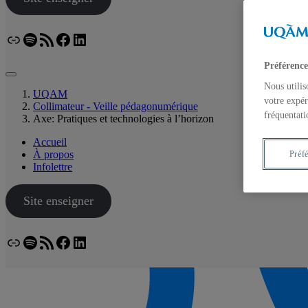
Lien
Spotify
Flux RSS
Facebook
LinkedIn
Bluesky
Préférence
Nous utilis
UQAM
votre expér
Collimateur - Veille pédagonumérique
fréquentati
Axe: Pratiques et technologies à l’horizon
Accueil
À propos
Préf
Infolettre
Site enseigner
Lien
Spotify
Flux RSS
Facebook
LinkedIn
Bluesky