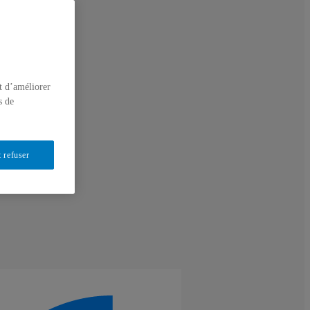
t d’améliorer
s de
 refuser