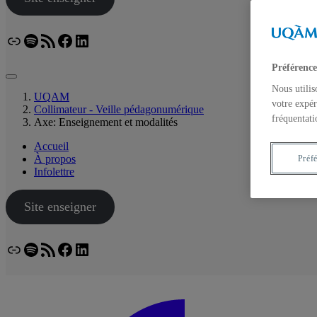
Lien
Spotify
Flux RSS
Facebook
LinkedIn
Bluesky
Préférence
Nous utilis
UQAM
votre expér
Collimateur - Veille pédagonumérique
fréquentati
Axe: Enseignement et modalités
Accueil
À propos
Préf
Infolettre
Site enseigner
Lien
Spotify
Flux RSS
Facebook
LinkedIn
Bluesky