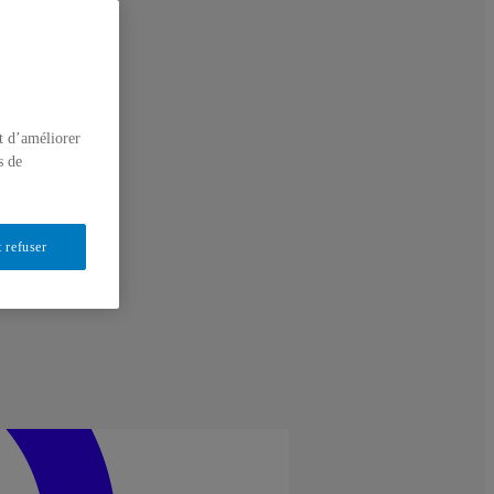
t d’améliorer
s de
 refuser