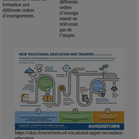
différents
formation aux
ordres
différents ordres
d’enseign
d’enseignement.
ement ne
relèverait
pas de
l’utopie.
https://okm.fi/en/reform-of-vocational-upper-secondary-
education