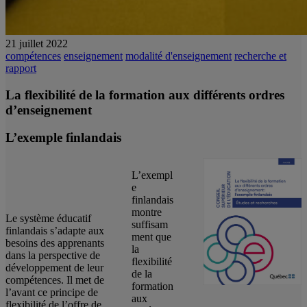
21 juillet 2022
compétences
enseignement
modalité d'enseignement
recherche et
rapport
La flexibilité de la formation aux différents ordres
d’enseignement
L’exemple finlandais
L’exempl
e
finlandais
montre
Le système éducatif
suffisam
finlandais s’adapte aux
ment que
besoins des apprenants
la
dans la perspective de
flexibilité
développement de leur
de la
compétences. Il met de
formation
l’avant ce principe de
aux
flexibilité de l’offre de