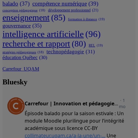
balado
(37)
compétence numérique
(39)
développement professionnel
(21)
conception pédagogique
(18)
enseignement
(85)
formation à distance
(19)
gouvernance
(35)
intelligence artificielle
(96)
recherche et rapport
(80)
REL
(19)
technopédagogie
(31)
stratégies pédagogiques
(18)
éducation Québec
(30)
Carrefour_UQAM
Bluesky