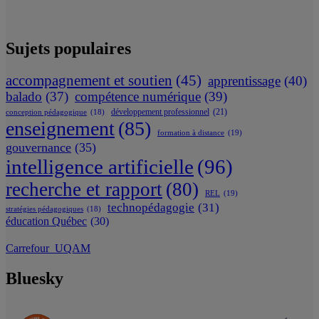
Sujets populaires
accompagnement et soutien
(45)
apprentissage
(40)
balado
(37)
compétence numérique
(39)
développement professionnel
(21)
conception pédagogique
(18)
enseignement
(85)
formation à distance
(19)
gouvernance
(35)
intelligence artificielle
(96)
recherche et rapport
(80)
REL
(19)
technopédagogie
(31)
stratégies pédagogiques
(18)
éducation Québec
(30)
Carrefour_UQAM
Bluesky