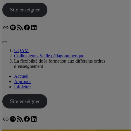
Site enseigner
Lien
Spotify
Flux RSS
Facebook
LinkedIn
Bluesky
UQAM
Collimateur - Veille pédagonumérique
La flexibilité de la formation aux différents ordres
d’enseignement
Accueil
À propos
Infolettre
Site enseigner
Lien
Spotify
Flux RSS
Facebook
LinkedIn
Bluesky