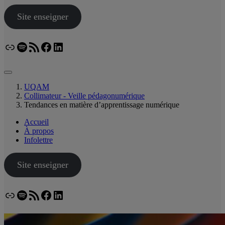
Site enseigner
Lien
Spotify
Flux RSS
Facebook
LinkedIn
Bluesky
UQAM
Collimateur - Veille pédagonumérique
Tendances en matière d’apprentissage numérique
Accueil
À propos
Infolettre
Site enseigner
Lien
Spotify
Flux RSS
Facebook
LinkedIn
Bluesky