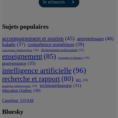
Je m'inscris
Sujets populaires
accompagnement et soutien
(45)
apprentissage
(40)
balado
(37)
compétence numérique
(39)
développement professionnel
(21)
conception pédagogique
(18)
enseignement
(85)
formation à distance
(19)
gouvernance
(35)
intelligence artificielle
(96)
recherche et rapport
(80)
REL
(19)
technopédagogie
(31)
stratégies pédagogiques
(18)
éducation Québec
(30)
Carrefour_UQAM
Bluesky