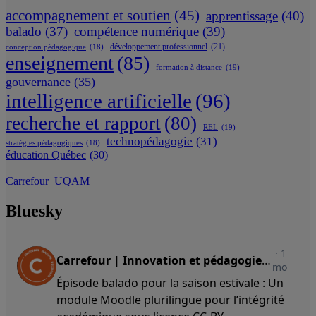
accompagnement et soutien
(45)
apprentissage
(40)
balado
(37)
compétence numérique
(39)
développement professionnel
(21)
conception pédagogique
(18)
enseignement
(85)
formation à distance
(19)
gouvernance
(35)
intelligence artificielle
(96)
recherche et rapport
(80)
REL
(19)
technopédagogie
(31)
stratégies pédagogiques
(18)
éducation Québec
(30)
Carrefour_UQAM
Bluesky