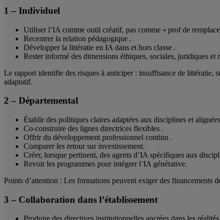
1 – Individuel
Utiliser l’IA comme outil créatif, pas comme « prof de remplace
Recentrer la relation pédagogique .
Développer la littératie en IA dans et hors classe .
Rester informé des dimensions éthiques, sociales, juridiques et 
Le rapport identifie des risques à anticiper : insuffisance de littérat
adaptatif.
2 – Départemental
Établir des politiques claires adaptées aux disciplines et alignées
Co-construire des lignes directrices flexibles .
Offrir du développement professionnel continu .
Comparer les retour sur investissement.
Créer, lorsque pertinent, des agents d’IA spécifiques aux discipl
Revoir les programmes pour intégrer l’IA générative.
Points d’attention : Les formations peuvent exiger des financements dédi
3 – Collaboration dans l’établissement
Produire des directives institutionnelles ancrées dans les réalité