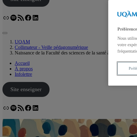
Lien
Spotify
Flux RSS
Facebook
LinkedIn
Bluesky
Préférence
Nous utilis
UQAM
votre expér
Collimateur - Veille pédagonumérique
fréquentati
Naissance de la Faculté des sciences de la santé à l’UQAM
Accueil
À propos
Préf
Infolettre
Site enseigner
Lien
Spotify
Flux RSS
Facebook
LinkedIn
Bluesky