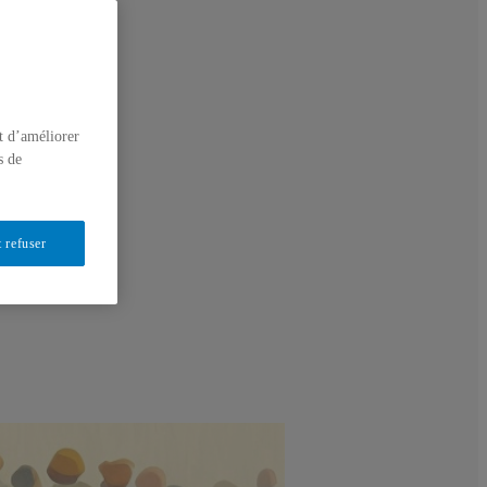
t d’améliorer
s de
 refuser