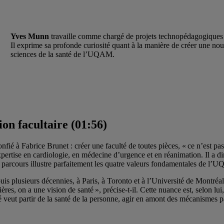
Yves Munn
travaille comme chargé de projets technopédagogiques a
Il exprime sa profonde curiosité quant à la manière de créer une nouve
sciences de la santé de l’UQAM.
ion facultaire (01:56)
é à Fabrice Brunet : créer une faculté de toutes pièces, « ce n’est pas t
ertise en cardiologie, en médecine d’urgence et en réanimation. Il a di
arcours illustre parfaitement les quatre valeurs fondamentales de l’UQA
is plusieurs décennies, à Paris, à Toronto et à l’Université de Montréal. 
s, on a une vision de santé », précise-t-il. Cette nuance est, selon lui, 
lté veut partir de la santé de la personne, agir en amont des mécanismes 