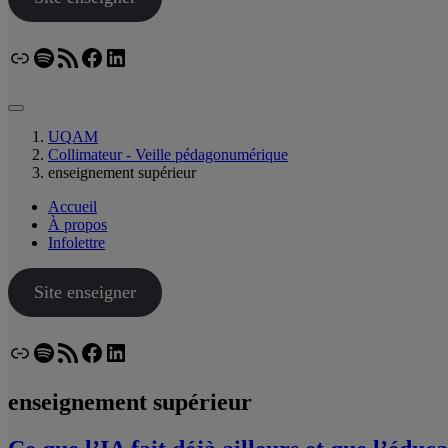
Lien
Spotify
Flux RSS
Facebook
LinkedIn
Bluesky
UQAM
Collimateur - Veille pédagonumérique
enseignement supérieur
Accueil
À propos
Infolettre
Site enseigner
Lien
Spotify
Flux RSS
Facebook
LinkedIn
Bluesky
enseignement supérieur