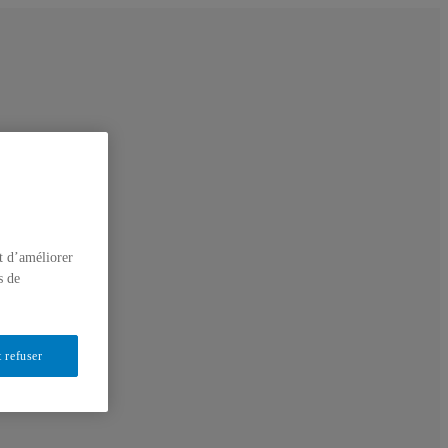
t d’améliorer
s de
 refuser