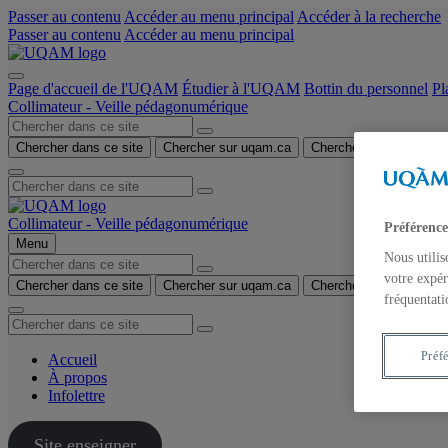
Passer au contenu
Accéder au menu principal
Accéder à la recherche
Passer au contenu
Accéder au menu principal
Page d'accueil de l'UQAM
Étudier à l'UQAM
Bottin du personnel
Pl
Collimateur - Veille pédagonumérique
Chercher dans ce site
Chercher sur uqam.ca
Chercher sur le web
Collimateur - Veille pédagonumérique
Préférence
Menu
Nous utilis
votre expér
Chercher dans ce site
Chercher sur uqam.ca
Chercher sur le web
fréquentati
Préf
Accueil
À propos
Infolettre
Site enseigner