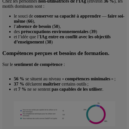
Chez les personnes
non-utilisatrices de l’IAg
(environ
36 %
), les
motifs dominants sont :
le souci de
conserver sa capacité à apprendre
—
faire soi-
même
(
66
),
l’
absence de besoin
(
50
),
des
préoccupations environnementales
(
39
)
et l’idée que l’
IAg entre en conflit avec les objectifs
d’enseignement
(
38
)
Compétences perçues et besoins de formation.
Sur le
sentiment de compétence
:
56 %
se situent au niveau «
compétences minimales
» ;
37 %
déclarent
maîtriser
certains outils ;
et
7 %
ne se sentent
pas capables de les utiliser
.