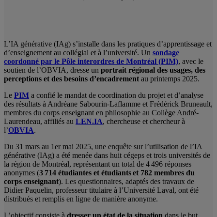
L’IA générative (IAg) s’installe dans les pratiques d’apprentissage et
d’enseignement au collégial et à l’université. Un
sondage
coordonné par le Pôle interordres de Montréal (PIM)
, avec le
soutien de l’OBVIA, dresse un
portrait régional des usages, des
perceptions et des besoins d’encadrement
au printemps 2025.
Le
PIM
a confié le mandat de coordination du projet et d’analyse
des résultats à Andréane Sabourin-Laflamme et Frédérick Bruneault,
membres du corps enseignant en philosophie au Collège André-
Laurendeau, affiliés au
LEN.IA
, chercheuse et chercheur à
l’
OBVIA
.
Du 31 mars au 1er mai 2025, une enquête sur l’utilisation de l’IA
générative (IAg) a été menée dans huit cégeps et trois universités de
la région de Montréal, représentant un total de 4 496 réponses
anonymes (
3 714 étudiantes et étudiants et 782 membres du
corps enseignant
). Les questionnaires, adaptés des travaux de
Didier Paquelin, professeur titulaire à l’Université Laval, ont été
distribués et remplis en ligne de manière anonyme.
L’objectif consiste à
dresser un état de la situation
dans le but