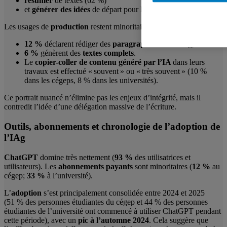
résumer
de textes (62 %)
et
générer des idées
de départ pour leurs travaux (53 %).
Les usages de
production
restent minoritaires :
12 %
déclarent rédiger des
paragraphes
avec l’IAg;
6 %
génèrent des
textes complets
.
Le
copier-coller de contenu généré par l’IA
dans leurs
travaux est effectué « souvent » ou « très souvent » (10 %
dans les cégeps, 8 % dans les universités).
Ce portrait nuancé n’élimine pas les enjeux d’intégrité, mais il
contredit l’idée d’une délégation massive de l’écriture.
Outils, abonnements et chronologie de l’adoption de
l’IAg
ChatGPT
domine très nettement (
93 %
des utilisatrices et
utilisateurs). Les
abonnements payants
sont minoritaires (
12 %
au
cégep;
33 %
à l’université).
L’
adoption
s’est principalement consolidée entre 2024 et 2025
(51 % des personnes étudiantes du cégep et 44 % des personnes
étudiantes de l’université ont commencé à utiliser ChatGPT pendant
cette période), avec un
pic à l’automne 2024
. Cela suggère que