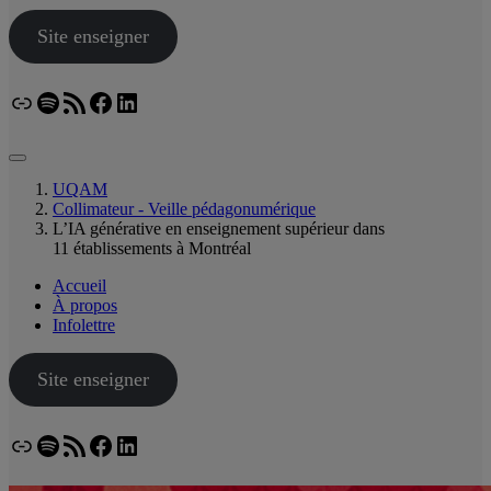
Site enseigner
Lien
Spotify
Flux RSS
Facebook
LinkedIn
Bluesky
UQAM
Collimateur - Veille pédagonumérique
L’IA générative en enseignement supérieur dans
11 établissements à Montréal
Accueil
À propos
Infolettre
Site enseigner
Lien
Spotify
Flux RSS
Facebook
LinkedIn
Bluesky