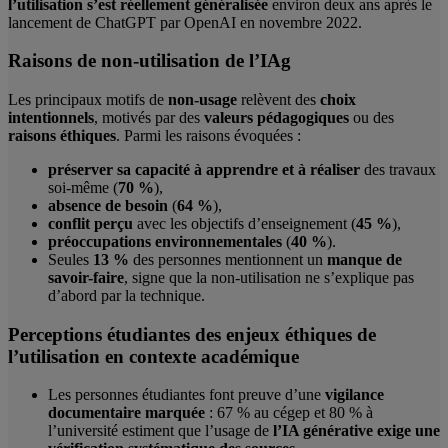
l’utilisation s’est réellement généralisée
environ deux ans après le
lancement de ChatGPT par OpenAI en novembre 2022.
Raisons de non-utilisation de l’IAg
Les principaux motifs de
non-usage
relèvent des
choix
intentionnels
, motivés par des
valeurs pédagogiques
ou des
raisons éthiques
. Parmi les raisons évoquées :
préserver sa capacité à apprendre et à réaliser
des travaux
soi-même (
70 %
),
absence de besoin
(
64 %
),
conflit perçu
avec les objectifs d’enseignement (
45 %
),
préoccupations environnementales
(
40 %
).
Seules
13 %
des personnes mentionnent un
manque de
savoir-faire
, signe que la non-utilisation ne s’explique pas
d’abord par la technique.
Perceptions étudiantes des enjeux éthiques de
l’utilisation en contexte académique
Les personnes étudiantes font preuve d’une
vigilance
documentaire marquée
: 67 % au cégep et 80 % à
l’université estiment que l’usage de
l’IA générative exige une