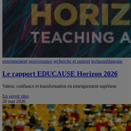
enseignement
gouvernance
recherche et rapport
technopédagogie
Le rapport EDUCAUSE Horizon 2026
Valeur, confiance et transformation en enseignement supérieur
En savoir plus
26 mai 2026