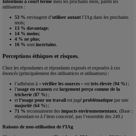
Intentions à court terme
dans les prochains mois, parmi les
utilisateurs :
53 %
envisagent d’
utiliser autant
l’IAg dans les prochains
mois;
13 %
davantage
;
14 %
moins
;
4 %
ne plus
;
16 %
sont
incertains
.
Perceptions éthiques et risques.
Chez les répondantes et répondants exposés et exposées à ces
énoncés (principalement des utilisatrices et utilisateurs) :
l’adhésion à «
vérifier les sources
» est
très élevée
(
94 %
) ;
l’
usage en examen
est
largement perçu comme de la
tricherie
(
87 %
) ;
et
l’usage pour un travail
est jugé
problématique
par une
majorité
(
64 %
) ;
71 %
reconnaissent des
impacts environnementaux
. (Base :
répondant·es à l’item concerné, pas l’ensemble des 249.)
Raisons de non-utilisation de l’IAg