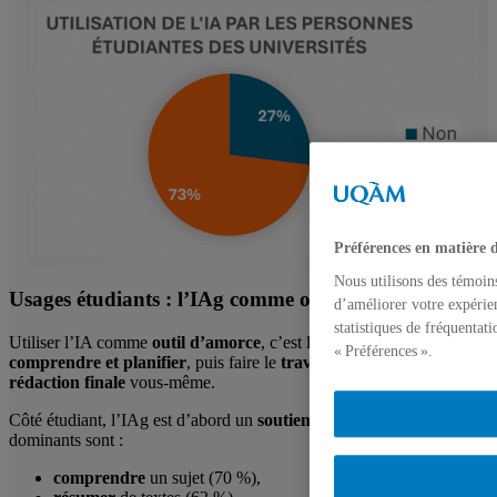
Préférences en matière 
Nous utilisons des témoin
Usages étudiants : l’IAg comme outil d’amorce
d’améliorer votre expérien
statistiques de fréquentat
Utiliser l’IA comme
outil d’amorce
, c’est l’employer pour
penser,
« Préférences ».
comprendre et planifier
, puis faire le
travail intellectuel et la
rédaction finale
vous-même.
Côté étudiant, l’IAg est d’abord un
soutien cognitif
. Les usages
dominants sont :
comprendre
un sujet (70 %),