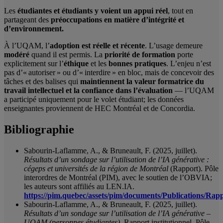
Les
étudiantes et étudiants y voient un appui réel
, tout en
partageant des
préoccupations en matière d’intégrité et
d’environnement.
À l’UQAM, l’
adoption est réelle et récente
. L’usage demeure
modéré
quand il est permis. La
priorité de formation
porte
explicitement sur l’
éthique
et les
bonnes pratiques
. L’enjeu n’est
pas d’« autoriser » ou d’« interdire » en bloc, mais de concevoir des
tâches et des balises qui
maintiennent la valeur formatrice du
travail intellectuel et la confiance dans l’évaluation
— l’UQAM
a participé uniquement pour le volet étudiant; les données
enseignantes proviennent de HEC Montréal et de Concordia.
Bibliographie
Sabourin-Laflamme, A., & Bruneault, F. (2025, juillet).
Résultats d’un sondage sur l’utilisation de l’IA générative :
cégeps et universités de la région de Montréal
(Rapport). Pôle
interordres de Montréal (PIM), avec le soutien de l’OBVIA;
les auteurs sont affiliés au LEN.IA.
https://pim.quebec/assets/pim/documents/Publications
Sabourin-Laflamme, A., & Bruneault, F. (2025, juillet).
Résultats d’un sondage sur l’utilisation de l’IA générative –
UQAM (personnes étudiantes)
. Rapport institutionnel, Pôle