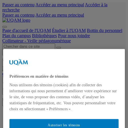
Passer au contenu
Accéder au menu principal
Accéder à la
recherche
Passer au contenu
Accéder au menu principal
Page d'accueil de l'UQAM
Étudier à l'UQAM
Bottin du personnel
Plan du campus
Bibliothèques
Pour nous joindre
Collimateur - Veille pédagonumérique
Chercher dans ce site
Chercher sur uqam.ca
Chercher sur le web
Collimateur - Veille pédagonumérique
Préférences en matière de témoins
Menu
Nous utilisons des témoins (cookies) afin de collecter des
informations qui nous permettent d’améliorer votre expérience sur
Chercher dans ce site
Chercher sur uqam.ca
Chercher sur le web
le site, de vous proposer des contenus vidéo, d’analyser les
statistiques de fréquentation, etc. Vous pouvez personnaliser votre
choix en sélectionnant « Préférences ».
Accueil
À propos
Infolettre
Autoriser les témoins