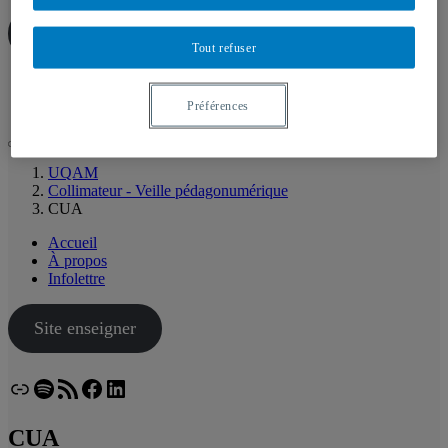
Site enseigner
Tout refuser
Lien
Spotify
Flux RSS
Facebook
LinkedIn
Bluesky
Préférences
UQAM
Collimateur - Veille pédagonumérique
CUA
Accueil
À propos
Infolettre
Site enseigner
Lien
Spotify
Flux RSS
Facebook
LinkedIn
Bluesky
CUA