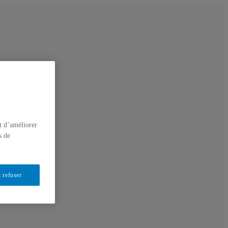
t d’améliorer
s de
 refuser