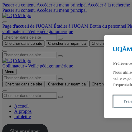
Passer au contenu
Accéder au menu principal
Accéder à la recherche
Passer au contenu
Accéder au menu principal
Page d'accueil de l'UQAM
Étudier à l'UQAM
Bottin du personnel
Pl
Collimateur - Veille pédagonumérique
Chercher dans ce site
Chercher sur uqam.ca
Chercher sur le web
Préférence
Collimateur - Veille pédagonumérique
Menu
Nous utilis
votre expér
Chercher dans ce site
Chercher sur uqam.ca
Chercher sur le web
fréquentati
Préf
Accueil
À propos
Infolettre
Site enseigner