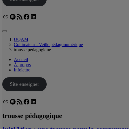
Lien
Spotify
Flux RSS
Facebook
LinkedIn
Bluesky
UQAM
Collimateur - Veille pédagonumérique
trousse pédagogique
Accueil
À propos
Infolettre
Site enseigner
Lien
Spotify
Flux RSS
Facebook
LinkedIn
Bluesky
trousse pédagogique