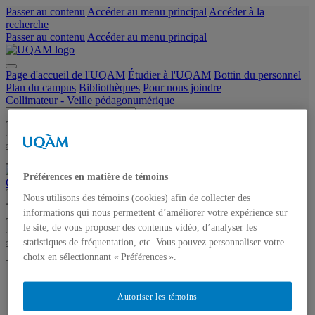
Passer au contenu
Accéder au menu principal
Accéder à la
recherche
Passer au contenu
Accéder au menu principal
Page d'accueil de l'UQAM
Étudier à l'UQAM
Bottin du personnel
Plan du campus
Bibliothèques
Pour nous joindre
Collimateur - Veille pédagonumérique
Chercher dans ce site
Chercher sur uqam.ca
Chercher sur le web
Préférences en matière de témoins
Collimateur - Veille pédagonumérique
Menu
Nous utilisons des témoins (cookies) afin de collecter des
informations qui nous permettent d’améliorer votre expérience sur
Chercher dans ce site
Chercher sur uqam.ca
Chercher sur le web
le site, de vous proposer des contenus vidéo, d’analyser les
statistiques de fréquentation, etc. Vous pouvez personnaliser votre
choix en sélectionnant « Préférences ».
Accueil
À propos
Autoriser les témoins
Infolettre