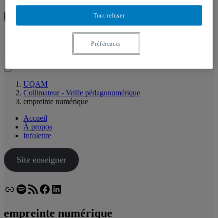
Site enseigner
Tout refuser
Lien
Spotify
Flux RSS
Facebook
LinkedIn
Bluesky
Préférences
UQAM
Collimateur - Veille pédagonumérique
empreinte numérique
Accueil
À propos
Infolettre
Site enseigner
Lien
Spotify
Flux RSS
Facebook
LinkedIn
Bluesky
empreinte numérique