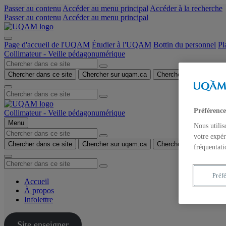
Passer au contenu
Accéder au menu principal
Accéder à la recherche
Passer au contenu
Accéder au menu principal
Page d'accueil de l'UQAM
Étudier à l'UQAM
Bottin du personnel
Pl
Collimateur - Veille pédagonumérique
Chercher dans ce site
Chercher sur uqam.ca
Chercher sur le web
Préférence
Collimateur - Veille pédagonumérique
Menu
Nous utilis
votre expér
Chercher dans ce site
Chercher sur uqam.ca
Chercher sur le web
fréquentati
Préf
Accueil
À propos
Infolettre
Site enseigner