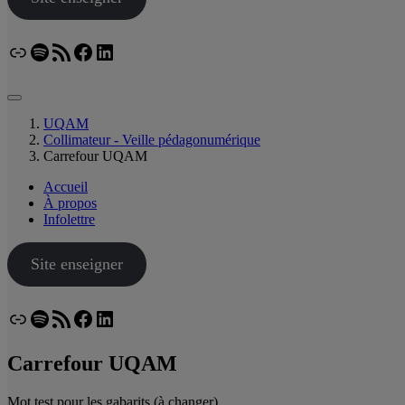
Lien
Spotify
Flux RSS
Facebook
LinkedIn
Bluesky
UQAM
Collimateur - Veille pédagonumérique
Carrefour UQAM
Accueil
À propos
Infolettre
Site enseigner
Lien
Spotify
Flux RSS
Facebook
LinkedIn
Bluesky
Carrefour UQAM
Mot test pour les gabarits (à changer)