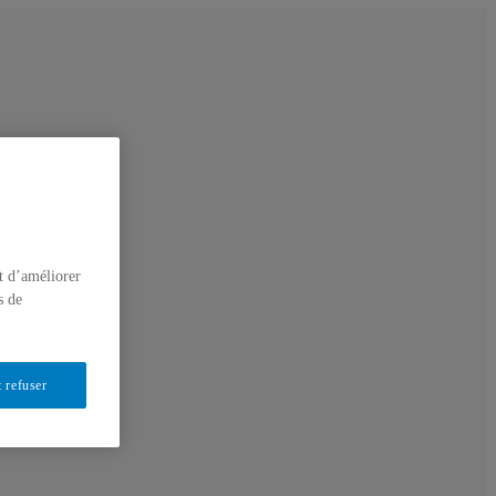
t d’améliorer
s de
 refuser