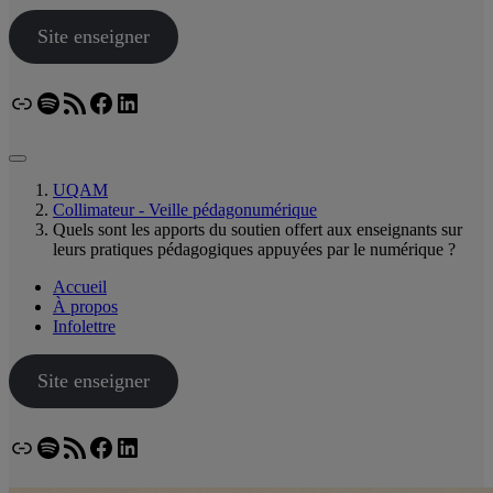
Site enseigner
Lien
Spotify
Flux RSS
Facebook
LinkedIn
Bluesky
UQAM
Collimateur - Veille pédagonumérique
Quels sont les apports du soutien offert aux enseignants sur
leurs pratiques pédagogiques appuyées par le numérique ?
Accueil
À propos
Infolettre
Site enseigner
Lien
Spotify
Flux RSS
Facebook
LinkedIn
Bluesky