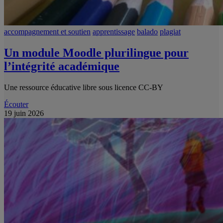
accompagnement et soutien
apprentissage
balado
plagiat
Un module Moodle plurilingue pour
l’intégrité académique
Une ressource éducative libre sous licence CC-BY
Écouter
19 juin 2026