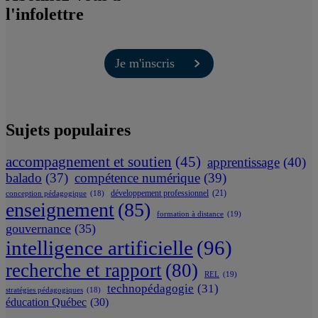
l'infolettre
Je m'inscris
Sujets populaires
accompagnement et soutien
(45)
apprentissage
(40)
balado
(37)
compétence numérique
(39)
développement professionnel
(21)
conception pédagogique
(18)
enseignement
(85)
formation à distance
(19)
gouvernance
(35)
intelligence artificielle
(96)
recherche et rapport
(80)
REL
(19)
technopédagogie
(31)
stratégies pédagogiques
(18)
éducation Québec
(30)