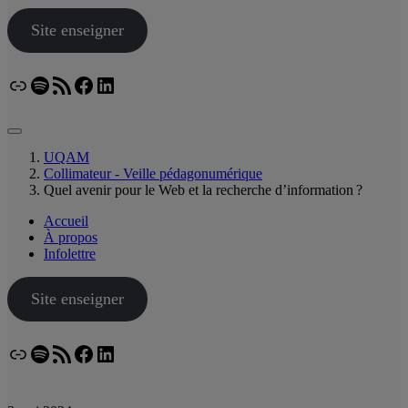
Site enseigner
Lien
Spotify
Flux RSS
Facebook
LinkedIn
Bluesky
UQAM
Collimateur - Veille pédagonumérique
Quel avenir pour le Web et la recherche d’information ?
Accueil
À propos
Infolettre
Site enseigner
Lien
Spotify
Flux RSS
Facebook
LinkedIn
Bluesky