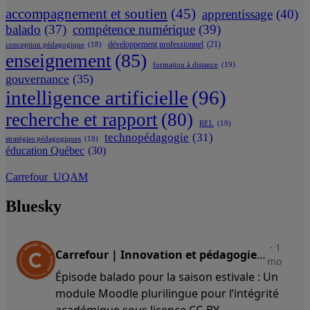
accompagnement et soutien
(45)
apprentissage
(40)
balado
(37)
compétence numérique
(39)
développement professionnel
(21)
conception pédagogique
(18)
enseignement
(85)
formation à distance
(19)
gouvernance
(35)
intelligence artificielle
(96)
recherche et rapport
(80)
REL
(19)
technopédagogie
(31)
stratégies pédagogiques
(18)
éducation Québec
(30)
Carrefour_UQAM
Bluesky