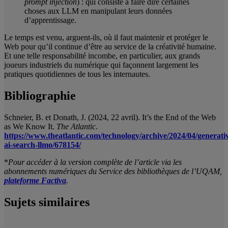
prompt injection
) : qui consiste à faire dire certaines
choses aux LLM en manipulant leurs données
d’apprentissage.
Le temps est venu, arguent-ils, où il faut maintenir et protéger le
Web pour qu’il continue d’être au service de la créativité humaine.
Et une telle responsabilité incombe, en particulier, aux grands
joueurs industriels du numérique qui façonnent largement les
pratiques quotidiennes de tous les internautes.
Bibliographie
Schneier, B. et Donath, J. (2024, 22 avril). It’s the End of the Web
as We Know It.
The Atlantic
.
https://www.theatlantic.com/technology/archive/2024/04/generati
ai-search-llmo/678154/
*
Pour accéder à la version complète de l’article via les
abonnements numériques du Service des bibliothèques de l’UQAM,
plateforme Factiva
.
Sujets similaires