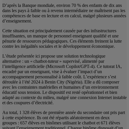
D’après la Banque mondiale, environ 70 % des enfants de dix ans
dans les pays à faible ou à revenu intermédiaire ne maîtrisent pas les
compétences de base en lecture et en calcul, malgré plusieurs années
d’enseignement.
Cette situation est principalement causée par des infrastructures
insuffisantes, un manque de personnel enseignant qualifié et une
pénurie de ressources pédagogiques. Ces éléments freinent la lutte
contre les inégalités sociales et le développement économique.
L’étude présentée ici propose une solution technologique
alternative : un « chatbot-tuteur » supervisé, alimenté par
l’intelligence artificielle (Microsoft Copilot/GPT-4). Ce tutorat IA,
encadré par un enseignant, vise à évaluer l’impact d’un
accompagnement personnalisé à faible coût. L’expérience s’est
déroulée à l’été 2024 à Benin City (Nigéria). Elle a dû composer
avec les contraintes matérielles et humaines d’un environnement
éducatif sous tension. Le dispositif est resté opérationnel et bien
adapté au contexte du milieu, malgré une connexion Internet instable
et des coupures d’électricité.
Au total, 1 328 élèves de première année du secondaire ont pris part
à cette expérience. Ils ont été répartis aléatoirement en deux
groupes : 657 élèves en binômes utilisant le chatbot et 671 élèves
suivant l’enseignement traditionnel. Chaque binôme disposait d’un