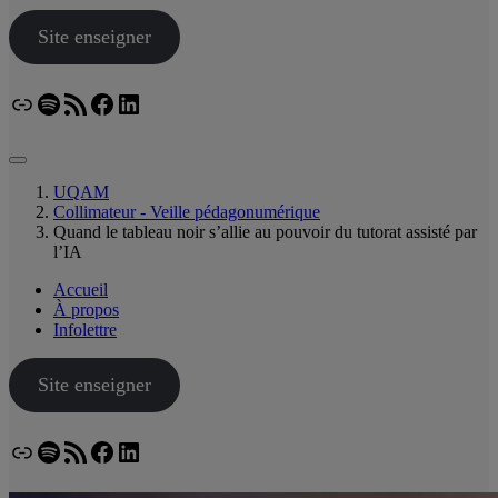
Site enseigner
Lien
Spotify
Flux RSS
Facebook
LinkedIn
Bluesky
UQAM
Collimateur - Veille pédagonumérique
Quand le tableau noir s’allie au pouvoir du tutorat assisté par
l’IA
Accueil
À propos
Infolettre
Site enseigner
Lien
Spotify
Flux RSS
Facebook
LinkedIn
Bluesky