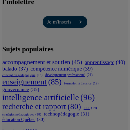
l'infolettre
Je m'inscris
Sujets populaires
accompagnement et soutien
(45)
apprentissage
(40)
balado
(37)
compétence numérique
(39)
développement professionnel
(21)
conception pédagogique
(18)
enseignement
(85)
formation à distance
(19)
gouvernance
(35)
intelligence artificielle
(96)
recherche et rapport
(80)
REL
(19)
technopédagogie
(31)
stratégies pédagogiques
(18)
éducation Québec
(30)