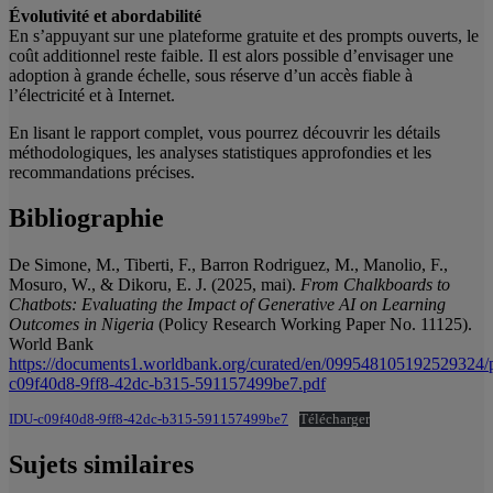
Évolutivité et abordabilité
En s’appuyant sur une plateforme gratuite et des prompts ouverts, le
coût additionnel reste faible. Il est alors possible d’envisager une
adoption à grande échelle, sous réserve d’un accès fiable à
l’électricité et à Internet.
En lisant le rapport complet, vous pourrez découvrir les détails
méthodologiques, les analyses statistiques approfondies et les
recommandations précises.
Bibliographie
De Simone, M., Tiberti, F., Barron Rodriguez, M., Manolio, F.,
Mosuro, W., & Dikoru, E. J. (2025, mai).
From Chalkboards to
Chatbots: Evaluating the Impact of Generative AI on Learning
Outcomes in Nigeria
(Policy Research Working Paper No. 11125).
World Bank
https://documents1.worldbank.org/curated/en/099548105192529324/
c09f40d8-9ff8-42dc-b315-591157499be7.pdf
IDU-c09f40d8-9ff8-42dc-b315-591157499be7
Télécharger
Sujets similaires