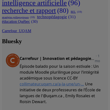
intelligence artificielle
(96)
recherche et rapport
(80)
REL
(19)
technopédagogie
(31)
stratégies pédagogiques
(18)
éducation Québec
(30)
Carrefour_UQAM
Bluesky