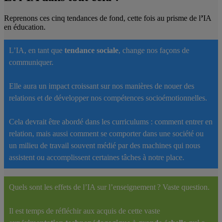
Reprenons ces cinq tendances de fond, cette fois au prisme de l
’
IA
en éducation.
L’IA, en tant que
tendance sociale
, change nos façons de
communiquer.
Elle aura un impact croissant sur nos manières de nouer des
relations et de développer nos compétences socioémotionnelles.
Cela devrait être abordé dans les curriculums : comment entrer en
relation, mais aussi comment se comporter dans une société ou
un milieu de travail souvent médié par des machines qui nous
assistent ou accomplissent certaines tâches à notre place.
Quels sont les effets de l’IA sur l’enseignement ? Vaste question.
Il est temps de réfléchir aux acquis de cette vaste