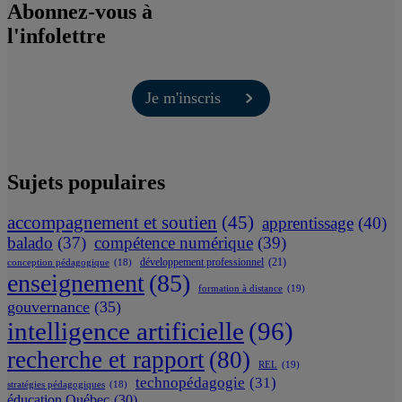
Abonnez-vous à
l'infolettre
Je m'inscris
Sujets populaires
accompagnement et soutien
(45)
apprentissage
(40)
balado
(37)
compétence numérique
(39)
développement professionnel
(21)
conception pédagogique
(18)
enseignement
(85)
formation à distance
(19)
gouvernance
(35)
intelligence artificielle
(96)
recherche et rapport
(80)
REL
(19)
technopédagogie
(31)
stratégies pédagogiques
(18)
éducation Québec
(30)