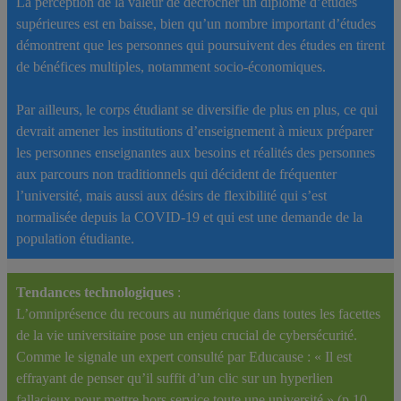
La perception de la valeur de décrocher un diplôme d’études
supérieures est en baisse, bien qu’un nombre important d’études
démontrent que les personnes qui poursuivent des études en tirent
de bénéfices multiples, notamment socio-économiques.
Par ailleurs, le corps étudiant se diversifie de plus en plus, ce qui
devrait amener les institutions d’enseignement à mieux préparer
les personnes enseignantes aux besoins et réalités des personnes
aux parcours non traditionnels qui décident de fréquenter
l’université, mais aussi aux désirs de flexibilité qui s’est
normalisée depuis la COVID-19 et qui est une demande de la
population étudiante.
Tendances technologiques
:
L’omniprésence du recours au numérique dans toutes les facettes
de la vie universitaire pose un enjeu crucial de cybersécurité.
Comme le signale un expert consulté par Educause : « Il est
effrayant de penser qu’il suffit d’un clic sur un hyperlien
fallacieux pour mettre hors service toute une université » (p.10,