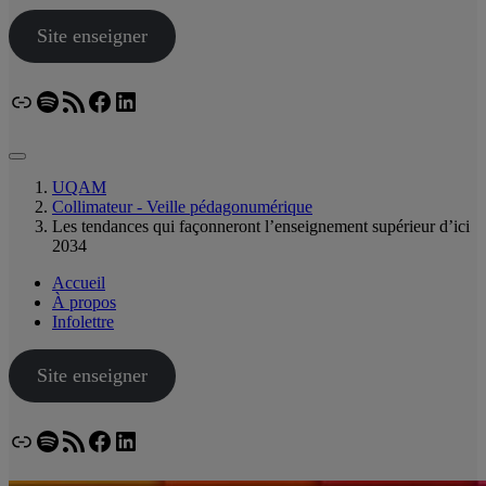
Site enseigner
Lien
Spotify
Flux RSS
Facebook
LinkedIn
Bluesky
UQAM
Collimateur - Veille pédagonumérique
Les tendances qui façonneront l’enseignement supérieur d’ici
2034
Accueil
À propos
Infolettre
Site enseigner
Lien
Spotify
Flux RSS
Facebook
LinkedIn
Bluesky