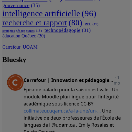
gouvernance
(35)
intelligence artificielle
(96)
recherche et rapport
(80)
REL
(19)
technopédagogie
(31)
stratégies pédagogiques
(18)
éducation Québec
(30)
Carrefour_UQAM
Bluesky