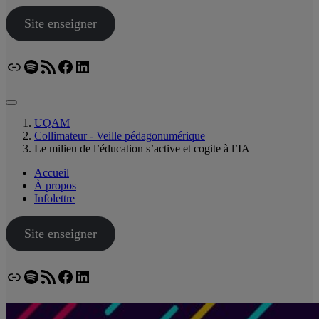
Site enseigner
Lien
Spotify
Flux RSS
Facebook
LinkedIn
Bluesky
UQAM
Collimateur - Veille pédagonumérique
Le milieu de l’éducation s’active et cogite à l’IA
Accueil
À propos
Infolettre
Site enseigner
Lien
Spotify
Flux RSS
Facebook
LinkedIn
Bluesky