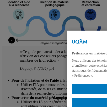
« Ce guide peut aussi aider à faire avancer la
Préférences en matière 
réflexion des conseillers pédagogiques et des
membres de la direction. »
Nous utilisons des témoin
d’améliorer votre expérien
Duguay, S. (2024). p.4
statistiques de fréquentat
« Préférences ».
Pour de
l
’
idéation et de
l
’
aide à la recherche
Utiliser l’IA pour trouver des idées générales
d’activités, de mises en situation ou pour l’accompagner
dans de la recherche d’informations en ligne.
Pour créer du matériel pédagogique
Utiliser des IA pour générer du texte et des images qui
sont utilisés pour créer des notes de cours, des