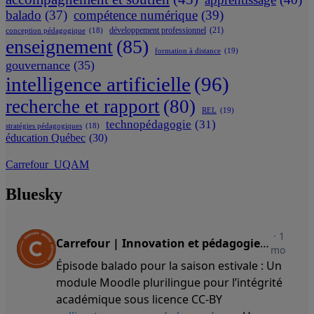
balado
(37)
compétence numérique
(39)
développement professionnel
(21)
conception pédagogique
(18)
enseignement
(85)
formation à distance
(19)
gouvernance
(35)
intelligence artificielle
(96)
recherche et rapport
(80)
REL
(19)
technopédagogie
(31)
stratégies pédagogiques
(18)
éducation Québec
(30)
Carrefour_UQAM
Bluesky