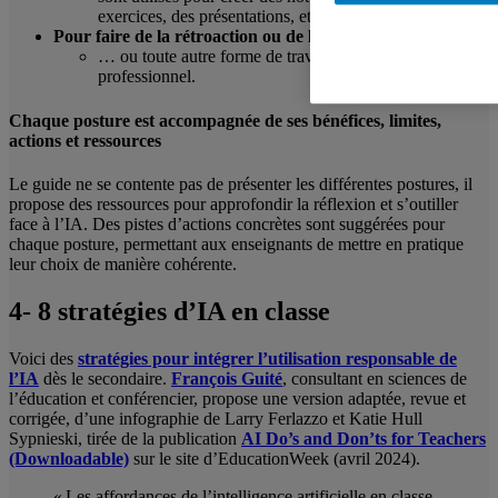
exercices, des présentations, etc.
Pour faire de la rétroaction ou de la correction
… ou toute autre forme de travail associé au jugement
professionnel.
Chaque posture est accompagnée de ses bénéfices, limites,
actions et ressources
Le guide ne se contente pas de présenter les différentes postures, il
propose des ressources pour approfondir la réflexion et s’outiller
face à l’IA. Des pistes d’actions concrètes sont suggérées pour
chaque posture, permettant aux enseignants de mettre en pratique
leur choix de manière cohérente.
4- 8 stratégies d’IA en classe
Voici des
stratégies pour intégrer l’utilisation responsable de
l’IA
dès le secondaire.
François Guité
, consultant en sciences de
l’éducation et conférencier, propose une version adaptée, revue et
corrigée, d’une infographie de Larry Ferlazzo et Katie Hull
Sypnieski, tirée de la publication
AI Do’s and Don’ts for Teachers
(Downloadable)
sur le site d’EducationWeek (avril 2024).
« Les affordances de l’intelligence artificielle en classe