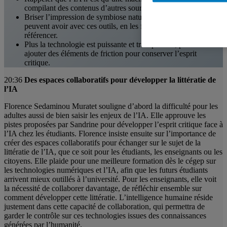
compilant des contenus d’autres sources.
Briser l’impression de symbiose naturelle que les étudiants
peuvent avoir avec ces outils, en les forçant à citer et
référencer.
Plus la technologie est puissante et transparente, plus il faut
ajouter des éléments de friction pour conserver l’esprit
critique.
20:36
Des espaces collaboratifs pour développer la littératie de
l’IA
Florence Sedaminou Muratet souligne d’abord la difficulté pour les
adultes aussi de bien saisir les enjeux de l’IA. Elle approuve les
pistes proposées par Sandrine pour développer l’esprit critique face à
l’IA chez les étudiants. Florence insiste ensuite sur l’importance de
créer des espaces collaboratifs pour échanger sur le sujet de la
littératie de l’IA, que ce soit pour les étudiants, les enseignants ou les
citoyens. Elle plaide pour une meilleure formation dès le cégep sur
les technologies numériques et l’IA, afin que les futurs étudiants
arrivent mieux outillés à l’université. Pour les enseignants, elle voit
la nécessité de collaborer davantage, de réfléchir ensemble sur
comment développer cette littératie. L’intelligence humaine réside
justement dans cette capacité de collaboration, qui permettra de
garder le contrôle sur ces technologies issues des connaissances
générées par l’humanité.