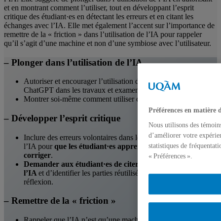
et en montrant comment l’utiliser, tout en développant l’esprit
critique des étudiant·es en détectant les erreurs et en citant les
échanges avec l’IA. Elle met également l’accent sur l’importance de
remettre de la « friction » dans l’utilisation de l’IA pour rappeler
qu’il s’agit d’une machine et non d’une symbiose avec l’utilisateur.
– Plonger dans l’utilisation de l’IA
Autoriser et encourager l’utilisation de l’IA générative comme
ChatGPT dans les travaux et examens des étudiants.
Montrer soi-même comment utiliser ces outils IA en classe.
Préférences en matière 
– Développer l’esprit critique
Nous utilisons des témoin
d’améliorer votre expérien
Inclure des erreurs volontaires dans les réponses générées par
l’IA pour
que les étudiant·es apprennent à les détecter et
statistiques de fréquentat
corriger
.
« Préférences ».
Demander aux étudiant·es de citer leurs échanges avec
l’IA
et d’identifier les parties réutilisées ou ayant inspiré leur
réflexion.
– Remettre de la « friction »
Rappeler que l’IA n’est qu’une machine pouvant se tromper et