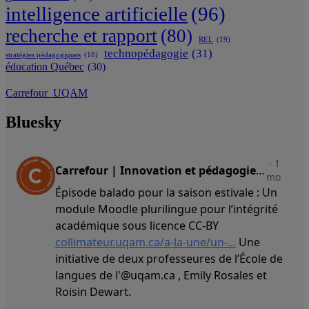
intelligence artificielle
(96)
recherche et rapport
(80)
REL
(19)
technopédagogie
(31)
stratégies pédagogiques
(18)
éducation Québec
(30)
Carrefour_UQAM
Bluesky