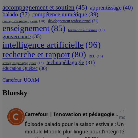
accompagnement et soutien
(45)
apprentissage
(40)
balado
(37)
compétence numérique
(39)
développement professionnel
(21)
conception pédagogique
(18)
enseignement
(85)
formation à distance
(19)
gouvernance
(35)
intelligence artificielle
(96)
recherche et rapport
(80)
REL
(19)
technopédagogie
(31)
stratégies pédagogiques
(18)
éducation Québec
(30)
Carrefour_UQAM
Bluesky