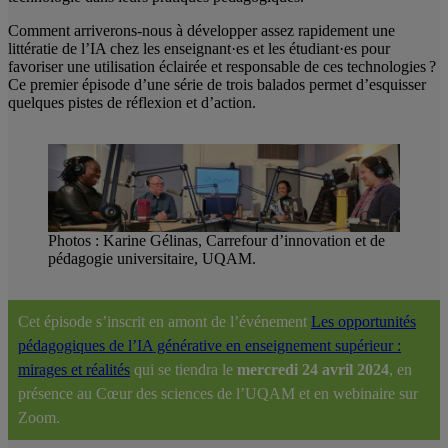
Comment arriverons-nous à développer assez rapidement une
littératie de l’IA chez les enseignant·es et les étudiant·es pour
favoriser une utilisation éclairée et responsable de ces technologies ?
Ce premier épisode d’une série de trois balados permet d’esquisser
quelques pistes de réflexion et d’action.
Photos : Karine Gélinas, Carrefour d’innovation et de
pédagogie universitaire, UQAM.
Cet épisode s’inscrit en amont de l’événement
Les opportunités
pédagogiques de l’IA générative en enseignement supérieur :
mirages et réalités
qui se tiendra le
mercredi 24 avril 2024
, en
présence au Cœur des sciences de l’UQAM et en webinaire sur
Zoom.