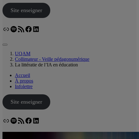
Site enseigner
Lien
Spotify
Flux RSS
Facebook
LinkedIn
Bluesky
UQAM
Collimateur - Veille pédagonumérique
La littératie de l’IA en éducation
Accueil
À propos
Infolettre
Site enseigner
Lien
Spotify
Flux RSS
Facebook
LinkedIn
Bluesky