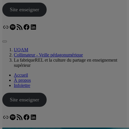
Site enseigner
Lien
Spotify
Flux RSS
Facebook
LinkedIn
Bluesky
UQAM
Collimateur - Veille pédagonumérique
La fabriqueREL et la culture du partage en enseignement
supérieur
Accueil
À propos
Infolettre
Site enseigner
Lien
Spotify
Flux RSS
Facebook
LinkedIn
Bluesky