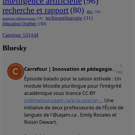
intelligence artificielle
(96)
recherche et rapport
(80)
REL
(19)
technopédagogie
(31)
stratégies pédagogiques
(18)
éducation Québec
(30)
Carrefour_UQAM
Bluesky