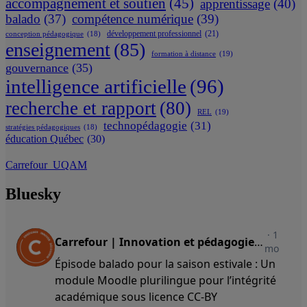
accompagnement et soutien
(45)
apprentissage
(40)
balado
(37)
compétence numérique
(39)
développement professionnel
(21)
conception pédagogique
(18)
enseignement
(85)
formation à distance
(19)
gouvernance
(35)
intelligence artificielle
(96)
recherche et rapport
(80)
REL
(19)
technopédagogie
(31)
stratégies pédagogiques
(18)
éducation Québec
(30)
Carrefour_UQAM
Bluesky