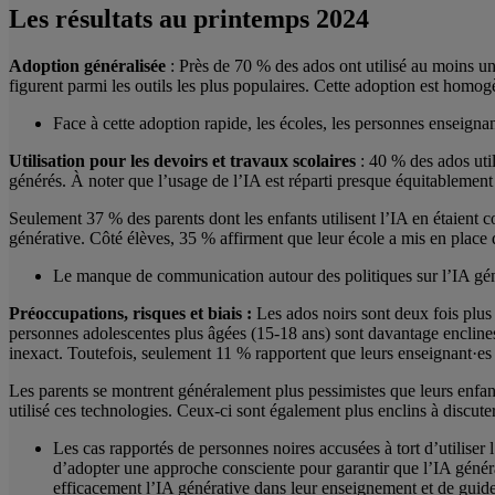
Les résultats au printemps 2024
Adoption généralisée
: Près de 70 % des ados ont utilisé au moins un
figurent parmi les outils les plus populaires. Cette adoption est homogè
Face à cette adoption rapide, les écoles, les personnes enseigna
Utilisation pour les devoirs et travaux scolaires
: 40 % des ados util
générés. À noter que l’usage de l’IA est réparti presque équitablement
Seulement 37 % des parents dont les enfants utilisent l’IA en étaient c
générative. Côté élèves, 35 % affirment que leur école a mis en place d
Le manque de communication autour des politiques sur l’IA génér
Préoccupations, risques et biais :
Les ados noirs sont deux fois plus 
personnes adolescentes plus âgées (15-18 ans) sont davantage enclines 
inexact. Toutefois, seulement 11 % rapportent que leurs enseignant·es l
Les parents se montrent généralement plus pessimistes que leurs enfants
utilisé ces technologies. Ceux-ci sont également plus enclins à discute
Les cas rapportés de personnes noires accusées à tort d’utiliser l
d’adopter une approche consciente pour garantir que l’IA généra
efficacement l’IA générative dans leur enseignement et de guider