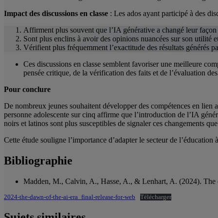
Impact des discussions en classe
: Les ados ayant participé à des disc
Affirment plus souvent que l’IA générative a changé leur façon 
Sont plus enclins à avoir des opinions nuancées sur son utilité et
Vérifient plus fréquemment l’exactitude des résultats générés pa
Ces discussions en classe semblent favoriser une meilleure compr
pensée critique, de la vérification des faits et de l’évaluation d
Pour conclure
De nombreux jeunes souhaitent développer des compétences en lien av
personne adolescente sur cinq affirme que l’introduction de l’IA géné
noirs et latinos sont plus susceptibles de signaler ces changements que 
Cette étude souligne l’importance d’adapter le secteur de l’éducation 
Bibliographie
Madden, M., Calvin, A., Hasse, A., & Lenhart, A. (2024). The
2024-the-dawn-of-the-ai-era_final-release-for-web
Télécharger
Sujets similaires