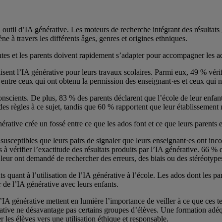
 outil d’IA générative. Les moteurs de recherche intégrant des résultats 
ne à travers les différents âges, genres et origines ethniques.
ntes et les parents doivent rapidement s’adapter pour accompagner les ad
isent l’IA générative pour leurs travaux scolaires. Parmi eux, 49 % vérif
 entre ceux qui ont obtenu la permission des enseignant·es et ceux qui n
onscients. De plus, 83 % des parents déclarent que l’école de leur enfant
es règles à ce sujet, tandis que 60 % rapportent que leur établissement n
ative crée un fossé entre ce que les ados font et ce que leurs parents 
susceptibles que leurs pairs de signaler que leurs enseignant·es ont inco
à vérifier l’exactitude des résultats produits par l’IA générative. 66 %
eur ont demandé de rechercher des erreurs, des biais ou des stéréotypes 
 quant à l’utilisation de l’IA générative à l’école. Les ados dont les pa
r de l’IA générative avec leurs enfants.
’IA générative mettent en lumière l’importance de veiller à ce que ces tec
tive ne désavantage pas certains groupes d’élèves. Une formation adéqua
 les élèves vers une utilisation éthique et responsable.