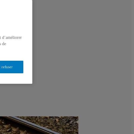
t d’améliorer
s de
 refuser