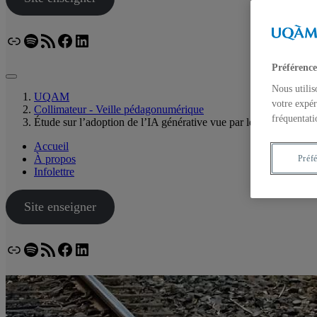
Lien
Spotify
Flux RSS
Facebook
LinkedIn
Bluesky
Préférence
Nous utilis
UQAM
votre expér
Collimateur - Veille pédagonumérique
fréquentati
Étude sur l’adoption de l’IA générative vue par les ados et leurs
Accueil
À propos
Préf
Infolettre
Site enseigner
Lien
Spotify
Flux RSS
Facebook
LinkedIn
Bluesky