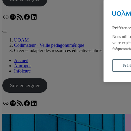
Lien
Spotify
Flux RSS
Facebook
LinkedIn
Bluesky
Préférence
Nous utilis
UQAM
votre expér
Collimateur - Veille pédagonumérique
fréquentati
Créer et adapter des ressources éducatives libres
Accueil
À propos
Préf
Infolettre
Site enseigner
Lien
Spotify
Flux RSS
Facebook
LinkedIn
Bluesky