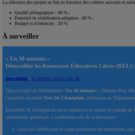
La sélection des projets se fait en fonction des critères suivants et sel
Qualité pédagogique : 40 % ;
Potentiel de réutilisation-adoption : 40 % ;
Budget et échéancier : 20 %
À surveiller
«
En 30 minutes
»
Démystifier les Ressources Éducatives Libres (REL)
Inscription
:
21 février, 13 h à 13 h 30
Dans le cadre de l’événement «
En 30 minutes
», Mélanie Roy, bib
Carrefour reçoivent
Yves De Champlain
, professeur au Départeme
Ensemble, ils échangeront sur la création et la culture de partage 
universitaire québécois. Les éléments clés de la discussion :
Quel est l’intérêt pour le corps professoral de transformer u