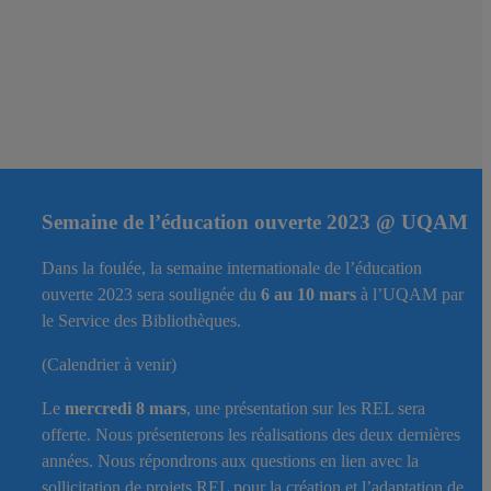
Semaine de l’éducation ouverte 2023 @ UQAM
Dans la foulée, la semaine internationale de l’éducation
ouverte 2023 sera soulignée du
6 au 10 mars
à l’UQAM par
le Service des Bibliothèques.
(Calendrier à venir)
Le
mercredi 8 mars
, une présentation sur les REL sera
offerte. Nous présenterons les réalisations des deux dernières
années. Nous répondrons aux questions en lien avec la
sollicitation de projets REL pour la création et l’adaptation de