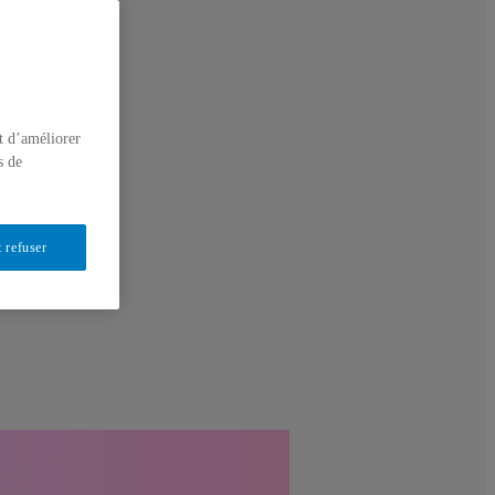
t d’améliorer
s de
 refuser